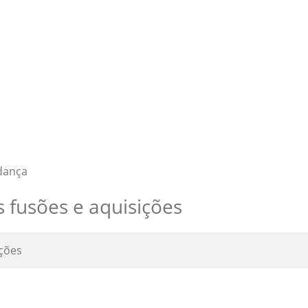
ança
s fusões e aquisições
ições