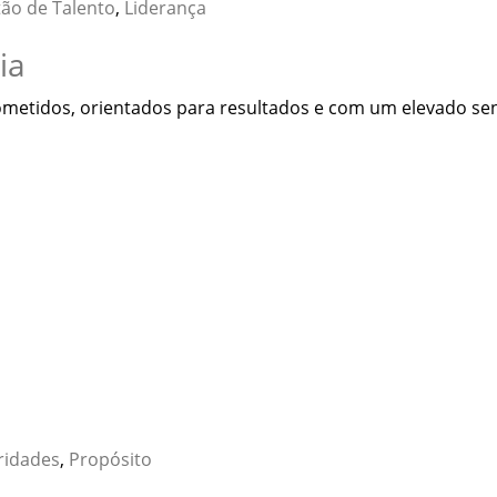
ão de Talento
,
Liderança
ia
etidos, orientados para resultados e com um elevado sen
ridades
,
Propósito