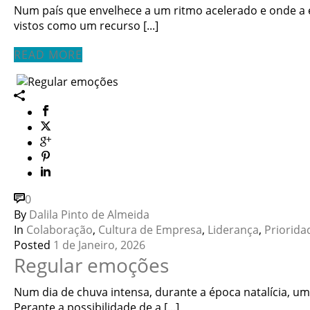
Num país que envelhece a um ritmo acelerado e onde a es
vistos como um recurso [...]
READ MORE
0
By
Dalila Pinto de Almeida
In
Colaboração
,
Cultura de Empresa
,
Liderança
,
Priorida
Posted
1 de Janeiro, 2026
Regular emoções
Num dia de chuva intensa, durante a época natalícia, u
Perante a possibilidade de a [...]