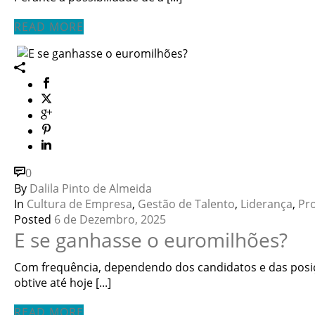
READ MORE
0
By
Dalila Pinto de Almeida
In
Cultura de Empresa
,
Gestão de Talento
,
Liderança
,
Pr
Posted
6 de Dezembro, 2025
E se ganhasse o euromilhões?
Com frequência, dependendo dos candidatos e das posiçõ
obtive até hoje [...]
READ MORE