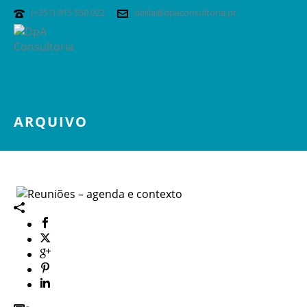
(+351) 915 550 022
dalila@dpaconsultoria.pt
ARQUIVO