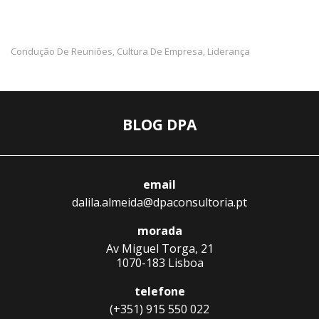
Condução De Reuniões
Cultura De Empresa
Liderança
,
,
BLOG DPA
email
dalila.almeida@dpaconsultoria.pt
morada
Av Miguel Torga, 21
1070-183 Lisboa
telefone
(+351) 915 550 022