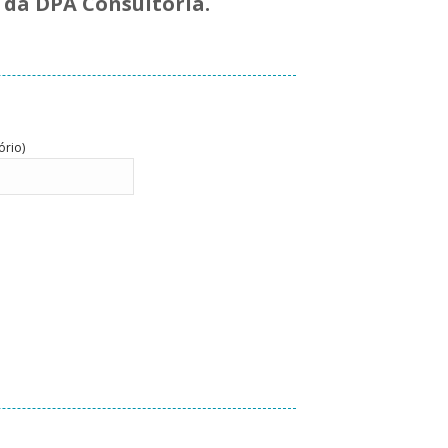
a da DPA Consultoria.
ório)