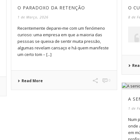
O PARADOXO DA RETENÇÃO
O C
1 de Março, 2026
8 de F
Recentemente deparei-me com um fenómeno
curioso: uma empresa em que a maioria das
pessoas se queixa de sentir muita pressão,
algumas revelam cansaço e há quem manifeste
um certo tom – [...]
Rea
0
Read More
0
A SE
1 de F
Num p
onde 
em múl
profi