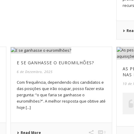
recurso
Rea
E SE GANHASSE O EUROMILHÕES?
AS P
6 de Dezembro, 2025
NAS 
Com frequência, dependendo dos candidatos e
10 de
das posições que irão ocupar, posso fazer esta
pergunta: “o que faria se ganhasse o
euromilhões?”. A melhor resposta que obtive até
hoje [...]
0
0
Read More