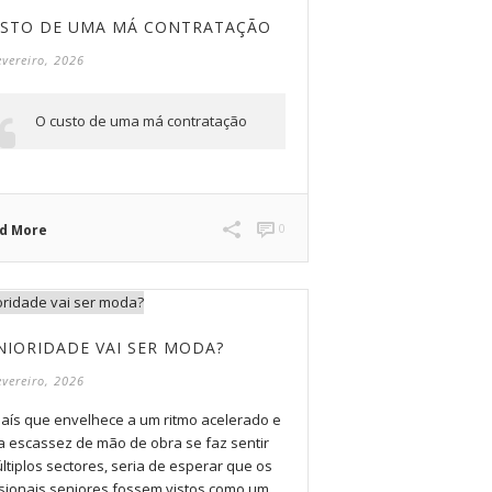
USTO DE UMA MÁ CONTRATAÇÃO
evereiro, 2026
O custo de uma má contratação
0
d More
NIORIDADE VAI SER MODA?
evereiro, 2026
aís que envelhece a um ritmo acelerado e
a escassez de mão de obra se faz sentir
tiplos sectores, seria de esperar que os
ssionais seniores fossem vistos como um