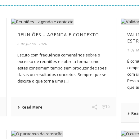
REUNIÕES – AGENDA E CONTEXTO
VALI
ESTR
6 de Junho, 2026
1 de M
Escuto com frequência comentários sobre o
É com
excesso de reuniões e sobre a forma como
compr
estas consomem tempo sem produzir decisões
com u
claras ou resultados concretos. Sempre que se
Pesso
discute o que torna uma [...]
que a
0
0
Read More
Rea