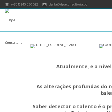
(+351) 915 550 022
dalila@dpaconsultoria.pt
Atualmente, e a nível
As alterações profundas do 
tale
Saber detectar o talento é o p