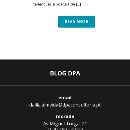
telemóvel, a postura de [...]
READ MORE
BLOG DPA
email
dalila.almeida@dpaconsultoria.pt
morada
Av Miguel Torga, 21
1070-183 Lisboa