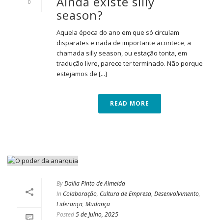
Ainda existe silly
0
season?
Aquela época do ano em que só circulam
disparates e nada de importante acontece, a
chamada silly season, ou estação tonta, em
tradução livre, parece ter terminado. Não porque
estejamos de [...]
READ MORE
By
Dalila Pinto de Almeida
In
Colaboração
,
Cultura de Empresa
,
Desenvolvimento
,
Liderança
,
Mudança
Posted
5 de Julho, 2025