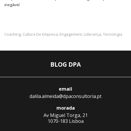
inegável
Coaching
Cultura De Empresa
Engagement
Liderança
Tecnologia
,
,
,
,
BLOG DPA
email
dalila.almeida@dpaconsultoria.pt
morada
Av Miguel Torga, 21
1070-183 Lisboa