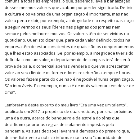
comuns a todas as empresas, o que, sabemos, leva à banalização
desses mesmos valores que acabam por perder significado. Definir
a cultura e os valores de uma organização é importante, mas não
vale a pena exibir, por exemplo, a integridade e o respeito para logo
a seguir vermos os seus líderes nas páginas dos jornais nem
sempre pelos melhores motivos. Os valores têm de ser vividos no
quotidiano. Quer isto dizer que, para cada valor definido, todos na
empresa têm de estar conscientes de quais são os comportamentos
que lhes estão associados. Se, por exemplo, a integridade tiver sido
definida como um valor, o departamento de compras terá de ser à
prova de bala, o comercial apenas venderá o que vai acrescentar
valor ao seu cliente e os fornecedores receberão a tempo e horas.
Os valores fazem parte do que não é negociável numa organização.
São intocáveis. E o exemplo, nunca é de mais salientar, tem de vir de
cima”.
Lembrei-me deste excerto do meu livro “Era uma vez um talento”,
publicado em 2017, a propósito de duas notícias, por sinal próximas
uma da outra, acerca do banqueiro e da estrela do ténis que
decidiram quebrar as regras de isolamento impostas pela
pandemia. As suas decisões levaram à demissão do primeiro que,
de imediato, veio a público informar que a sua “capacidade de