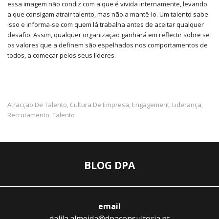
essa imagem não condiz com a que é vivida internamente, levando
a que consigam atrair talento, mas não a mantê-lo. Um talento sabe
isso e informa-se com quem lá trabalha antes de aceitar qualquer
desafio. Assim, qualquer organização ganhará em reflectir sobre se
os valores que a definem são espelhados nos comportamentos de
todos, a começar pelos seus líderes.
Atracção De Talento
Cultura De Empresa
Engagement
Liderança
,
,
,
,
Recrutamento
Talento
,
BLOG DPA
email
dalila.almeida@dpaconsultoria.pt