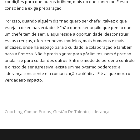
condições para que outros brilhem, mais do que controlar. E esta
consciência exige preparação.
Por isso, quando alguém diz “não quero ser chefe”, talvez o que
esteja a dizer, na verdade, é “não quero ser aquilo que penso que
um chefe tem de ser”. E aqui reside a oportunidade: desconstruir
essas crenças, oferecer novos modelos, mais humanos e mais
eficazes, onde há espaço para o cuidado, a colaboração e também
para a firmeza. Não é preciso gritar para pôr limites, nem é preciso
anular-se para cuidar dos outros. Entre o medo de perder o controlo
e o risco de ser agressiva, existe um meio-termo poderoso: a
liderança consciente e a comunicação autêntica. E é aí que mora o
verdadeiro impacto.
Coaching
Competências
Gestão De Talento
Liderança
,
,
,