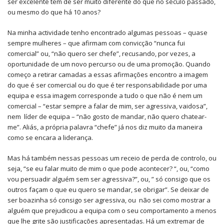
ser excelente tem de ser muito diferente do que no século passado,
ou mesmo do que há 10 anos?
Na minha actividade tenho encontrado algumas pessoas – quase
sempre mulheres – que afirmam com convicção “nunca fui
comercial” ou, “não quero ser chefe”, recusando, por vezes, a
oportunidade de um novo percurso ou de uma promoção. Quando
começo a retirar camadas a essas afirmações encontro a imagem
do que é ser comercial ou do que é ter responsabilidade por uma
equipa e essa imagem corresponde a tudo o que não é nem um
comercial – “estar sempre a falar de mim, ser agressiva, vaidosa”,
nem líder de equipa – “não gosto de mandar, não quero chatear-
me”. Aliás, a própria palavra “chefe” já nos diz muito da maneira
como se encara a liderança.
Mas há também nessas pessoas um receio de perda de controlo, ou
seja, “se eu falar muito de mim o que pode acontecer? “, ou, “como
vou persuadir alguém sem ser agressiva?”, ou, ” só consigo que os
outros façam o que eu quero se mandar, se obrigar”. Se deixar de
ser boazinha só consigo ser agressiva, ou não sei como mostrar a
alguém que prejudicou a equipa com o seu comportamento a menos
que lhe grite são justificações apresentadas. Há um extremar de