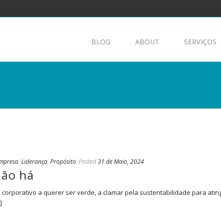
BLOG
ABOUT
SERVIÇOS
Empresa
,
Liderança
,
Propósito
Posted
31 de Maio, 2024
não há
rporativo a querer ser verde, a clamar pela sustentabilidade para atingi
]