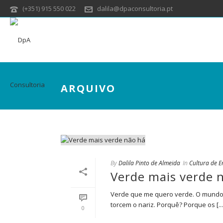
(+351) 915 550 022
dalila@dpaconsultoria.pt
ARQUIVO
By
Dalila Pinto de Almeida
In
Cultura de 
Verde mais verde 
Verde que me quero verde. O mundo co
torcem o nariz. Porquê? Porque os [...
0