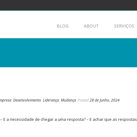
BLOG
ABOUT
SERVIÇOS
Empresa
,
Desenvolvimento
,
Liderança
,
Mudança
Posted
28 de Junho, 2024
a… – E a necessidade de chegar a uma resposta? – E achar que as resposta