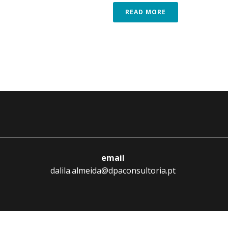
READ MORE
email
dalila.almeida@dpaconsultoria.pt