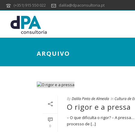
(+351) 915 550 022
dalila@dpaconsultoria.pt
ARQUIVO
By
Dalila Pinto de Almeida
In
Cultura de 
O rigor e a pressa
– O que dificulta o rigor? – A press
processo de [...]
0