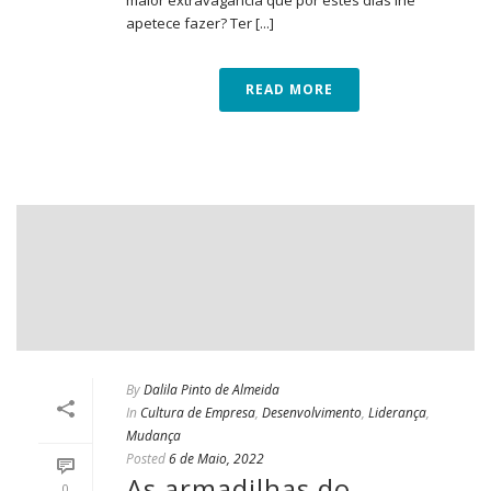
maior extravagância que por estes dias lhe
apetece fazer? Ter [...]
READ MORE
By
Dalila Pinto de Almeida
In
Cultura de Empresa
,
Desenvolvimento
,
Liderança
,
Mudança
Posted
6 de Maio, 2022
As armadilhas do
0