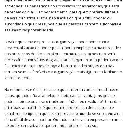
rapidamente adoptado pela linguagem empresarial, e também pela
sociedade, se pensarmos no
empowerment
das minorias, que está
na ordem do dia. O empoderamento, para quem prefere utilizar a
palavra traduzida à letra, não é mais do que atribuir poder ou
autoridade o que pressupõe que as pessoas ganhem autonomia e
assumam responsabilidade.
O valor que uma empresa ou organização pode obter com a
descentralização do poder passa, por exemplo, pela maior rapidez
nos processos de decisão já que em muitas situações não será
necessário subir vários degraus para chegar ao todo-poderoso que
é o único a decidir. Desde logo a burocracia diminui, as equipas
tornam-se mais flexíveis e a organização mais ágil, como facilmente
se compreende.
No entanto este é um processo que enfrenta várias armadilhas e
estas, quando não acauteladas, boicotam as vantagens que se
podem obter e ouve-se o tradicional “não deu resultado”. Uma das
principais armadilhas é querer andar depressa demais como é
usual num tempo em que as surpresas no mundo se sucedem a um
ritmo difícil de acompanhar. Quando a cultura da empresa tem anos
de poder centralizado, querer andar depressa na sua