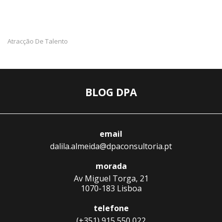
Atracção De Talento
BLOG DPA
email
dalila.almeida@dpaconsultoria.pt
morada
Av Miguel Torga, 21
1070-183 Lisboa
telefone
(+351) 915 550 022