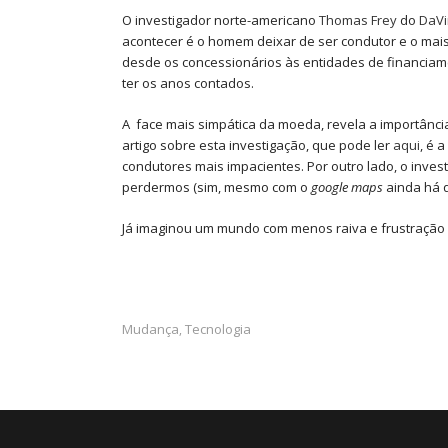
O investigador norte-americano
Thomas Frey
do
DaVin
acontecer é o homem deixar de ser condutor e o mais
desde os concessionários às entidades de financiame
ter os anos contados.
A face mais simpática da moeda, revela a importânc
artigo sobre esta investigação, que pode ler
aqui
, é 
condutores mais impacientes. Por outro lado, o inv
perdermos (sim, mesmo com o
google maps
ainda há q
Já imaginou um mundo com menos raiva e frustração
Mudança
Tecnologia
,