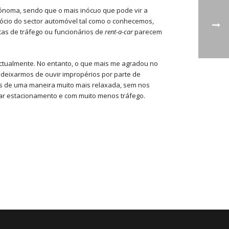
tónoma, sendo que o mais inócuo que pode vir a
gócio do sector automóvel tal como o conhecemos,
tas de tráfego ou funcionários de
rent-a-car
parecem
actualmente. No entanto, o que mais me agradou no
 deixarmos de ouvir impropérios por parte de
os de uma maneira muito mais relaxada, sem nos
ar estacionamento e com muito menos tráfego.