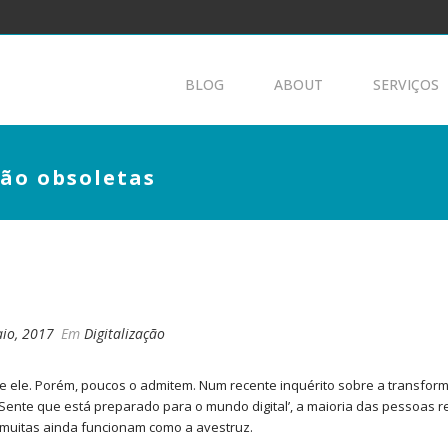
BLOG
ABOUT
SERVIÇOS
são obsoletas
 TARDA SÃO OBSOLETAS
io, 2017
Em
Digitalização
 ele. Porém, poucos o admitem. Num recente inquérito sobre a transfor
 ‘Sente que está preparado para o mundo digital’, a maioria das pessoas
muitas ainda funcionam como a avestruz.