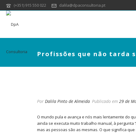
(+351) 915 550 022
dalila@dpaconsultoria.pt
Profissões que não tarda 
PROFISSÕES QUE NÃO
Por
Dalila Pinto de Almeida
Publicado em
29 de Ma
O mundo pula e avança e nós mais lentamente do que
ainda se executa muito trabalho manual, à pergunta
mas as pessoas são as mesmas. O que significa que 