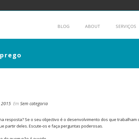
BLOG
ABOUT
SERVIÇOS
 prego
 COM O PREGO
, 2015
Em
Sem categoria
 uma resposta? Se o seu objectivo é o desenvolvimento dos que trabalha
e partir deles. Escute-os e faça perguntas poderosas.
ão de quem não é ouvido.