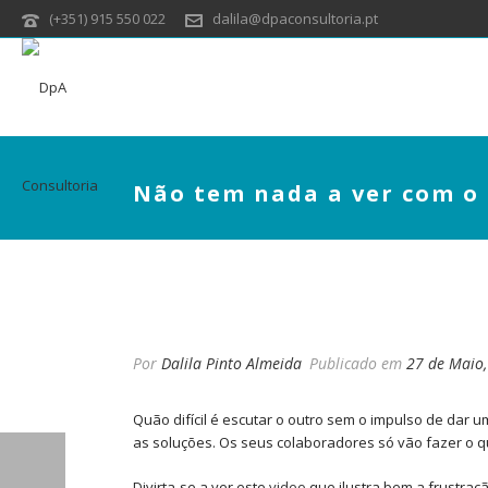
(+351) 915 550 022
dalila@dpaconsultoria.pt
Não tem nada a ver com o
NÃO TEM NADA A VER
Por
Dalila Pinto Almeida
Publicado em
27 de Maio
Quão difícil é escutar o outro sem o impulso de dar
as soluções. Os seus colaboradores só vão fazer o qu
Divirta-se a ver este
video
que ilustra bem a frustraç