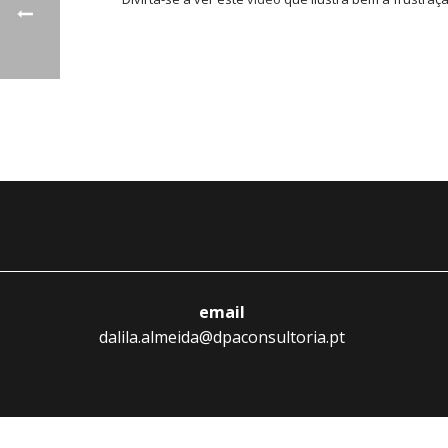
email
dalila.almeida@dpaconsultoria.pt