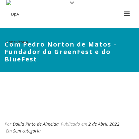
Com Pedro Norton de Matos –
Fundador do GreenFest e do
BlueFest
COM PEDRO NORTON DE
MATOS – FUNDADOR DO
GREENFEST E DO BLUEFEST
Por
Dalila Pinto de Almeida
Publicado em
2 de Abril, 2022
Em
Sem categoria