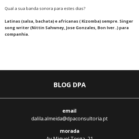
Qual a sua banda sonora para estes dias?
Latinas (salsa, bachata) e africanas ( Kizomba) sempre. Singer
song writer (Nittin Sahwney, Jose Gonzales, Bon Iver..) para
companhia.
BLOG DPA
email
dalila.almeida@dpaconsultoria.pt
morada
Av Miguel Torga, 21