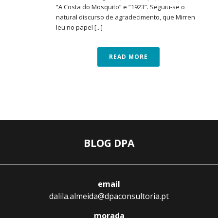
“A Costa do Mosquito” e “1923”. Seguiu-se o
natural discurso de agradecimento, que Mirren
leu no papel [...]
READ MORE
BLOG DPA
email
dalila.almeida@dpaconsultoria.pt
morada