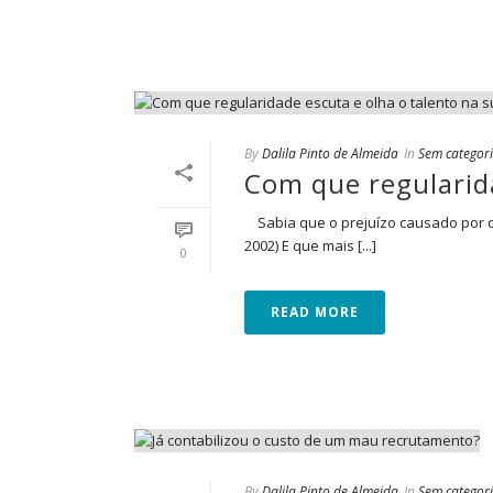
By
Dalila Pinto de Almeida
In
Sem categor
Com que regularid
Sabia que o prejuízo causado por c
2002) E que mais [...]
0
READ MORE
By
Dalila Pinto de Almeida
In
Sem categor