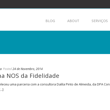
BLOG
ABOUT
SERVIÇOS
ia
Posted
24 de Novembro, 2014
a NOS da Fidelidade
eceu uma parceria com a consultora Dalila Pinto de Almeida, da DPA Consult
..]