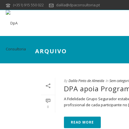
(+351) 915 550 022
dalila@dpaconsultoria.pt
ARQUIVO
By
Dalila Pinto de Almeida
In
Sem categor
DPA apoia Program
A Fidelidade Grupo Segurador estabel
profissional de cada participante no [.
0
READ MORE