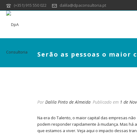
(+351) 915 550 022
dalila@dpaconsultoria.pt
Serão as pessoas o maior 
SERÃO AS PESSOAS O
Por
Dalila Pinto de Almeida
Publicado em
1 de No
Na era do Talento, o maior capital das empresas não
podem responder rapidamente à mudança. Mas há ai
que estamos a viver. Veja aqui o impacto dessas tr