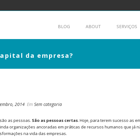
BLOG
ABOUT
SERVIÇOS
capital da empresa?
 MAIOR CAPITAL DA EMPRESA?
vembro, 2014
Em
Sem categoria
 são as pessoas.
São as pessoas certas
. Hoje, para terem sucesso as e
nda organizações ancoradas em práticas de recursos humanos que já n
ansformações na vida das empresas.