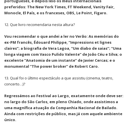
portugueses, e depois leio os meus internacionais
preferidos: The New York Times, FT Weekend, Vanity Fair,
Monocle, El País, e os franceses, OBS, Le Point, Figaro.
12. Que livro recomendaria nesta altura?
Vou recomendar o que andei a ler no Verão: As memórias do
ex-PM francês, Édouard Philippe, “Impressions et lignes
claires”; a biografia de Vera Lagoa, “Um diabo de saias”; “Uma
longa viagem com Vasco Pulido Valente” de João Céu e Silva; o
excelente “Anatomia de um instante” de Javier Cercas; e o
monumental “The power broker” de Robert Caro.
13. Qual foi o último espectáculo a que assistiu (cinema, teatro,
concerto…)?
Regressámos ao Festival ao Largo, exatamente onde deve ser:
no largo do São Carlos, em pleno Chiado, onde assistimos a
uma magnífica atuação da Companhia Nacional de Bailado.
Ainda com restrições de público, mas já com aquele ambiente
único.