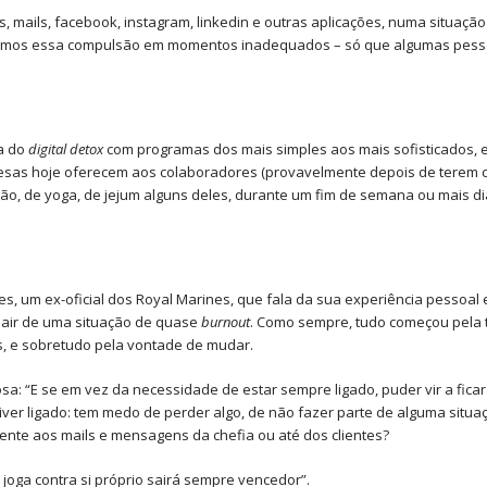
 mails, facebook, instagram, linkedin e outras aplicações, numa situação
ntámos essa compulsão em momentos inadequados – só que algumas pesso
ia do
digital detox
com programas dos mais simples aos mais sofisticados, e
sas hoje oferecem aos colaboradores (provavelmente depois de terem con
ção, de yoga, de jejum alguns deles, durante um fim de semana ou mais d
ones, um ex-oficial dos Royal Marines, que fala da sua experiência pesso
sair de uma situação de quase
burnout
. Como sempre, tudo começou pela 
s, e sobretudo pela vontade de mudar.
a: “E se em vez da necessidade de estar sempre ligado, puder vir a ficar
ver ligado: tem medo de perder algo, de não fazer parte de alguma situaç
te aos mails e mensagens da chefia ou até dos clientes?
joga contra si próprio sairá sempre vencedor”.