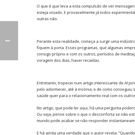
O que é que leva a esta compulsão de ver mensagens,
esteja viciado. E provavelmente já todos experime
outras não.
Perante esta realidade, começa a surgir uma indústr
fiquem à porta. Esses programas, que algumas empre
consigo próprio e com os outros, períodos de medita
voragem dos dias, haver recaídas.
Entretanto, tropecei num artigo interessante de Al J
pelo adormecer, até à insónia, e de como conseguiu 
saúde quer para o relacionamento real com os outro
No artigo, que pode ler
aqui
, há uma pergunta poderos
Ou seja, pense sobre o que o desconforta se não esti
mundo pode acabar se não responder instantaneamen
E há ainda uma verdade que o autor revela: “Quando 