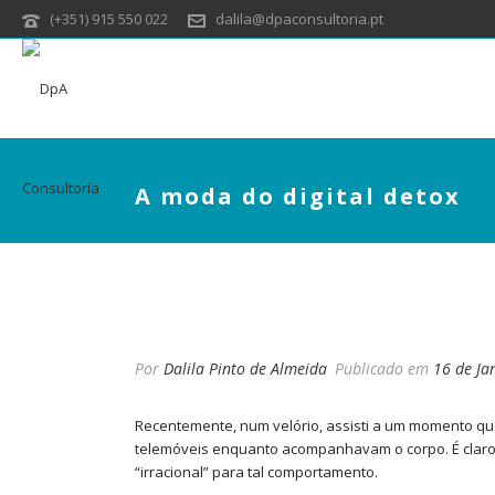
(+351) 915 550 022
dalila@dpaconsultoria.pt
A moda do digital detox
A MODA DO DIGITAL 
Por
Dalila Pinto de Almeida
Publicado em
16 de Ja
Recentemente, num velório, assisti a um momento que
telemóveis enquanto acompanhavam o corpo. É clar
“irracional” para tal comportamento.