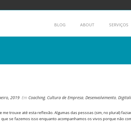
BLOG
ABOUT
SERVIÇOS
DETOX
neiro, 2019
Em
Coaching
,
Cultura de Empresa
,
Desenvolvimento
,
Digital
 me trouxe até esta reflexão. Algumas das pessoas (sim, no plural) fazi
o que se fazemos isso enquanto acompanhamos os vivos porque não com 