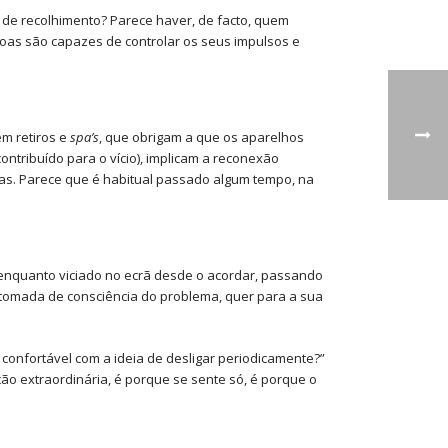
 de recolhimento? Parece haver, de facto, quem
as são capazes de controlar os seus impulsos e
m retiros e
spa’s
, que obrigam a que os aparelhos
tribuído para o vício), implicam a reconexão
ias. Parece que é habitual passado algum tempo, na
al enquanto viciado no ecrã desde o acordar, passando
tomada de consciência do problema, quer para a sua
 confortável com a ideia de desligar periodicamente?”
ão extraordinária, é porque se sente só, é porque o