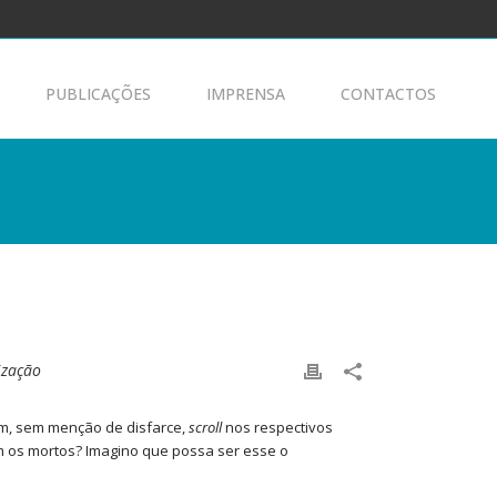
PUBLICAÇÕES
IMPRENSA
CONTACTOS
ização
am, sem menção de disfarce,
scroll
nos respectivos
os mortos? Imagino que possa ser esse o