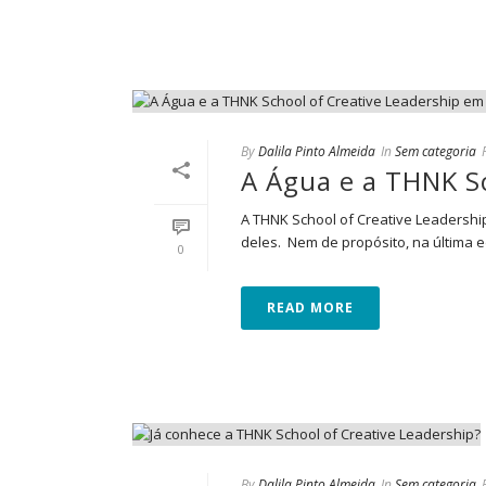
By
Dalila Pinto Almeida
In
Sem categoria
A Água e a THNK Sc
A THNK School of Creative Leadershi
deles. Nem de propósito, na última edi
0
READ MORE
By
Dalila Pinto Almeida
In
Sem categoria