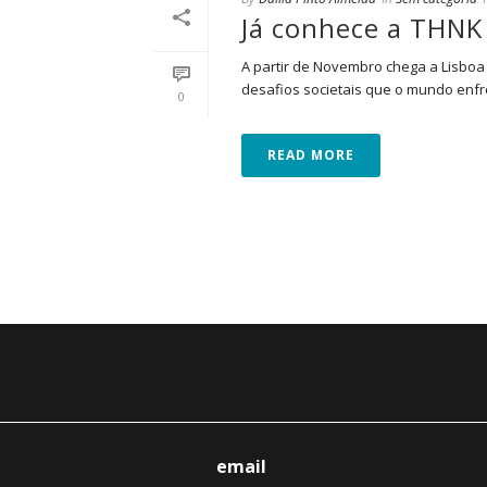
Já conhece a THNK 
A partir de Novembro chega a Lisboa
desafios societais que o mundo enfren
0
READ MORE
email