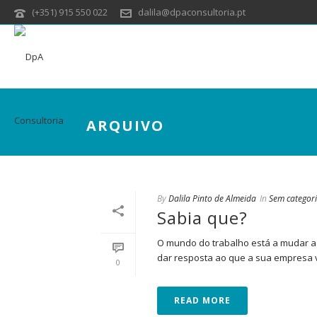
(+351) 915 550 022
dalila@dpaconsultoria.pt
ARQUIVO
By
Dalila Pinto de Almeida
In
Sem categor
Sabia que?
O mundo do trabalho está a mudar a
dar resposta ao que a sua empresa vai
0
READ MORE