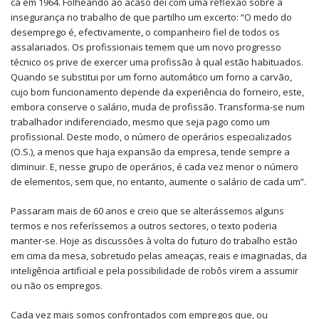
cá em 1964. Folheando ao acaso dei com uma reflexão sobre a
insegurança no trabalho de que partilho um excerto: “O medo do
desemprego é, efectivamente, o companheiro fiel de todos os
assalariados. Os profissionais temem que um novo progresso
técnico os prive de exercer uma profissão à qual estão habituados.
Quando se substitui por um forno automático um forno a carvão,
cujo bom funcionamento depende da experiência do forneiro, este,
embora conserve o salário, muda de profissão. Transforma-se num
trabalhador indiferenciado, mesmo que seja pago como um
profissional. Deste modo, o número de operários especializados
(O.S.), a menos que haja expansão da empresa, tende sempre a
diminuir. E, nesse grupo de operários, é cada vez menor o número
de elementos, sem que, no entanto, aumente o salário de cada um”.
Passaram mais de 60 anos e creio que se alterássemos alguns
termos e nos referíssemos a outros sectores, o texto poderia
manter-se. Hoje as discussões à volta do futuro do trabalho estão
em cima da mesa, sobretudo pelas ameaças, reais e imaginadas, da
inteligência artificial e pela possibilidade de robôs virem a assumir
ou não os empregos.
Cada vez mais somos confrontados com empregos que, ou