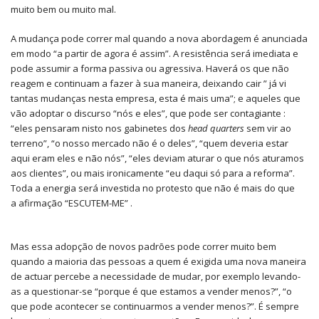
muito bem ou muito mal.
A mudança pode correr mal quando a nova abordagem é anunciada
em modo “a partir de agora é assim”. A resistência será imediata e
pode assumir a forma passiva ou agressiva. Haverá os que não
reagem e continuam a fazer à sua maneira, deixando cair ” já vi
tantas mudanças nesta empresa, esta é mais uma”; e aqueles que
vão adoptar o discurso “nós e eles”, que pode ser contagiante :
“eles pensaram nisto nos gabinetes dos
head quarters
sem vir ao
terreno”, “o nosso mercado não é o deles”, “quem deveria estar
aqui eram eles e não nós”, “eles deviam aturar o que nós aturamos
aos clientes”, ou mais ironicamente “eu daqui só para a reforma”.
Toda a energia será investida no protesto que não é mais do que
a afirmação “ESCUTEM-ME” .
Mas essa adopção de novos padrões pode correr muito bem
quando a maioria das pessoas a quem é exigida uma nova maneira
de actuar percebe a necessidade de mudar, por exemplo levando-
as a questionar-se “porque é que estamos a vender menos?”, “o
que pode acontecer se continuarmos a vender menos?”. É sempre