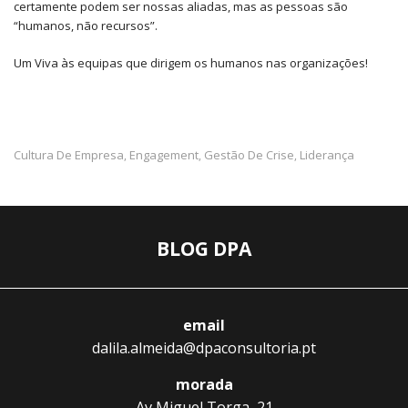
certamente podem ser nossas aliadas, mas as pessoas são
“humanos, não recursos”.
Um Viva às equipas que dirigem os humanos nas organizações!
Cultura De Empresa
Engagement
Gestão De Crise
Liderança
,
,
,
BLOG DPA
email
dalila.almeida@dpaconsultoria.pt
morada
Av Miguel Torga, 21