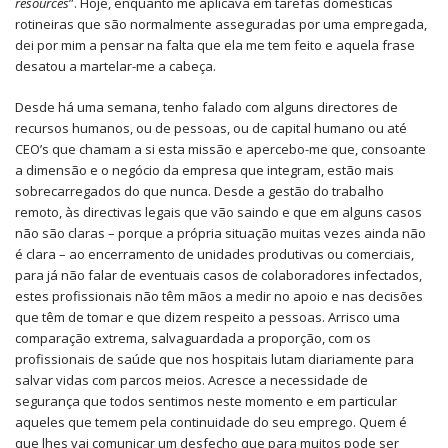
resources
”. Hoje, enquanto me aplicava em tarefas domésticas
rotineiras que são normalmente asseguradas por uma empregada,
dei por mim a pensar na falta que ela me tem feito e aquela frase
desatou a martelar-me a cabeça.
Desde há uma semana, tenho falado com alguns directores de
recursos humanos, ou de pessoas, ou de capital humano ou até
CEO’s que chamam a si esta missão e apercebo-me que, consoante
a dimensão e o negócio da empresa que integram, estão mais
sobrecarregados do que nunca. Desde a gestão do trabalho
remoto, às directivas legais que vão saindo e que em alguns casos
não são claras – porque a própria situação muitas vezes ainda não
é clara – ao encerramento de unidades produtivas ou comerciais,
para já não falar de eventuais casos de colaboradores infectados,
estes profissionais não têm mãos a medir no apoio e nas decisões
que têm de tomar e que dizem respeito a pessoas. Arrisco uma
comparação extrema, salvaguardada a proporção, com os
profissionais de saúde que nos hospitais lutam diariamente para
salvar vidas com parcos meios. Acresce a necessidade de
segurança que todos sentimos neste momento e em particular
aqueles que temem pela continuidade do seu emprego. Quem é
que lhes vai comunicar um desfecho que para muitos pode ser