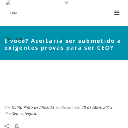
E você? Aceitaria ser submetido a
exigentes provas para ser CEO?
E VOCÊ? ACEITARIA SER
SUBMETIDO A EXIGENTES
PROVAS PARA SER CEO?
Por
Dalila Pinto de Almeida
Publicado em
20 de Abril, 2015
Em
Sem categoria