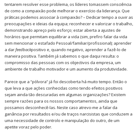
tentarem resolver esse problema, os líderes tomassem consciência
de como a compaixão pode melhorar o exercício da liderança. Que
práticas podemos associar à compaixão? – Dedicar tempo a ouvir as
preocupações e ideias da equipa; reconhecer e valorizar o trabalho,
demonstrando apreço pelo esforço; estar aberta a ajustes de
horários que permitam equilibrar a vida (sim, prefiro falar da vida
sem mencionar o estafado Pessoal/familiar/profissional); aprender
a dar
feedback
positivo e, quando negativo, aprender a fazê-lo de
maneira positiva. Também já sabemos o que daqui resulta: o
compromisso das pessoas com os objectivos da empresa, um
ambiente de trabalho motivador e um aumento da produtividade.
Parece que a “pólvora” já foi descoberta há muito tempo. Então o
que leva a que ações conhecidas como tendo efeitos positivos
sejam ainda tão descuradas em algumas organizações? Existem
sempre razões para os nossos comportamentos, ainda que
possamos desconhecê-las. Neste caso atrevo-me a falar da
ganância por resultados e/ou de traços narcisistas que conduzem a
uma necessidade de controlo e manipulação do outro, de um
apetite voraz pelo poder.