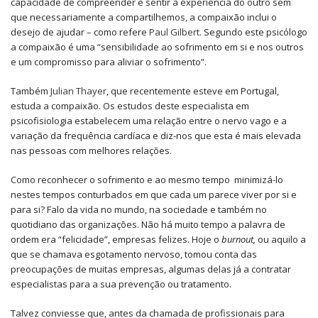
capacidade de compreender e sentir a experiência do outro sem
que necessariamente a compartilhemos, a compaixão inclui o
desejo de ajudar – como refere
Paul Gilbert
. Segundo este psicólogo
a compaixão é uma “sensibilidade ao sofrimento em si e nos outros
e um compromisso para aliviar o sofrimento”.
Também
Julian Thayer
, que recentemente esteve em Portugal,
estuda a compaixão. Os estudos deste especialista em
psicofisiologia estabelecem uma relação entre o nervo vago e a
variação da frequência cardíaca e diz-nos que esta é mais elevada
nas pessoas com melhores relações.
Como reconhecer o sofrimento e ao mesmo tempo minimizá-lo
nestes tempos conturbados em que cada um parece viver por si e
para si? Falo da vida no mundo, na sociedade e também no
quotidiano das organizações. Não há muito tempo a palavra de
ordem era “felicidade”, empresas felizes. Hoje o
burnout,
ou aquilo a
que se chamava esgotamento nervoso, tomou conta das
preocupações de muitas empresas, algumas delas já a contratar
especialistas para a sua prevenção ou tratamento.
Talvez conviesse que, antes da chamada de profissionais para