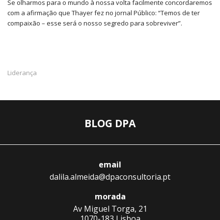
Se olharmos para o mundo à nossa volta facilmente concordaremos
com a afirmação que Thayer fez no jornal Público: “Temos de ter
compaixão – esse será o nosso segredo para sobreviver”.
Liderança
BLOG DPA
email
dalila.almeida@dpaconsultoria.pt
morada
Av Miguel Torga, 21
1070-183 Lisboa