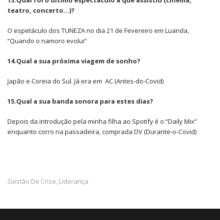
13.Qual foi o último espectáculo a que assistiu (cinema,
teatro, concerto…)?
O espetáculo dos TUNEZA no dia 21 de Fevereiro em Luanda,
“Quando o namoro evolui”
14.Qual a sua próxima viagem de sonho?
Japão e Coreia do Sul. Já era em AC (Antes-do-Covid)
15.Qual a sua banda sonora para estes dias?
Depois da introdução pela minha filha ao Spotify é o “Daily Mix”
enquanto corro na passadeira, comprada DV (Durante-o-Covid)
Gestão De Crise
Liderança
,