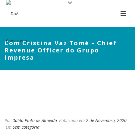
Com Cristina Vaz Tomé – Chief
Revenue Officer do Grupo
Impresa
COM CRISTINA VAZ TOMÉ –
CHIEF REVENUE OFFICER DO
GRUPO IMPRESA
Por
Dalila Pinto de Almeida
Publicado em
2 de Novembro, 2020
Em
Sem categoria