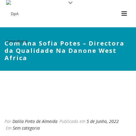
Com Ana Sofia Potes – Directora
da Qualidade Na Danone West
Africa
COM ANA SOFIA POTES –
DIRECTORA DA QUALIDADE
NA DANONE WEST AFRICA
Por
Dalila Pinto de Almeida
Publicado em
5 de Junho, 2022
Em
Sem categoria