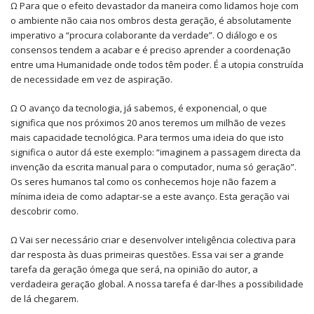
Ω Para que o efeito devastador da maneira como lidamos hoje com
o ambiente não caia nos ombros desta geração, é absolutamente
imperativo a “procura colaborante da verdade”. O diálogo e os
consensos tendem a acabar e é preciso aprender a coordenação
entre uma Humanidade onde todos têm poder. É a utopia construída
de necessidade em vez de aspiração.
Ω O avanço da tecnologia, já sabemos, é exponencial, o que
significa que nos próximos 20 anos teremos um milhão de vezes
mais capacidade tecnológica. Para termos uma ideia do que isto
significa o autor dá este exemplo: “imaginem a passagem directa da
invenção da escrita manual para o computador, numa só geração”.
Os seres humanos tal como os conhecemos hoje não fazem a
mínima ideia de como adaptar-se a este avanço. Esta geração vai
descobrir como.
Ω Vai ser necessário criar e desenvolver inteligência colectiva para
dar resposta às duas primeiras questões. Essa vai ser a grande
tarefa da geração ómega que será, na opinião do autor, a
verdadeira geração global. A nossa tarefa é dar-lhes a possibilidade
de lá chegarem.