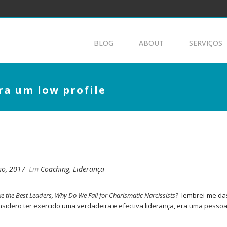
BLOG
ABOUT
SERVIÇOS
ra um low profile
 TIVE ERA UM LOW PROFILE
ho, 2017
Em
Coaching
,
Liderança
 the Best Leaders, Why Do We Fall for Charismatic Narcissists?
lembrei-me das
nsidero ter exercido uma verdadeira e efectiva liderança, era uma pesso