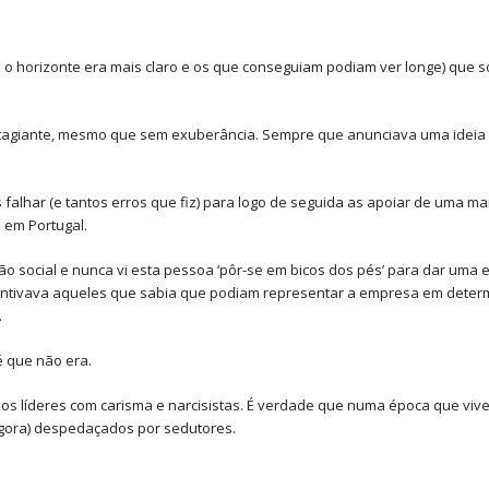
o horizonte era mais claro e os que conseguiam podiam ver longe) que 
ntagiante, mesmo que sem exuberância. Sempre que anunciava uma ideia e
falhar (e tantos erros que fiz) para logo de seguida as apoiar de uma m
 em Portugal.
 social e nunca vi esta pessoa ‘pôr-se em bicos dos pés’ para dar uma e
 incentivava aqueles que sabia que podiam representar a empresa em det
.
é que não era.
elos líderes com carisma e narcisistas. É verdade que numa época que v
agora) despedaçados por sedutores.