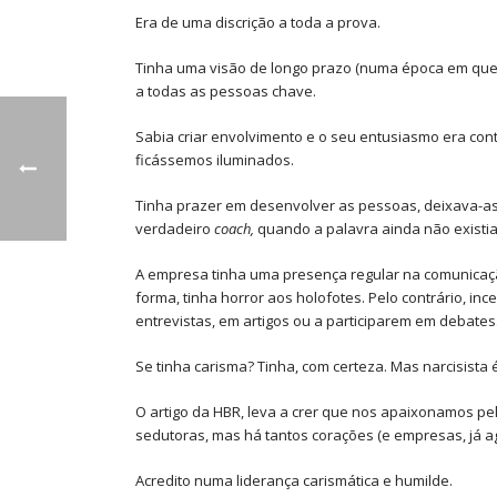
Era de uma discrição a toda a prova.
Tinha uma visão de longo prazo (numa época em que 
a todas as pessoas chave.
Sabia criar envolvimento e o seu entusiasmo era co
ficássemos iluminados.
Tinha prazer em desenvolver as pessoas, deixava-as 
verdadeiro
coach,
quando a palavra ainda não existia
A empresa tinha uma presença regular na comunicação
forma, tinha horror aos holofotes. Pelo contrário,
entrevistas, em artigos ou a participarem em debates
Se tinha carisma? Tinha, com certeza. Mas narcisista 
O artigo da HBR, leva a crer que nos apaixonamos p
sedutoras, mas há tantos corações (e empresas, já 
Acredito numa liderança carismática e humilde.