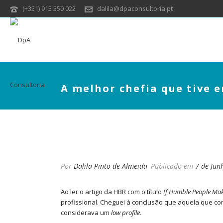
(+351) 915 550 022
dalila@dpaconsultoria.pt
A melhor chefia que tive e
A MELHOR CHEFIA QUE
Por
Dalila Pinto de Almeida
Publicado em
7 de Jun
Ao ler o artigo da HBR com o título
If Humble People Make
profissional. Cheguei à conclusão que aquela que co
considerava um
low profile.