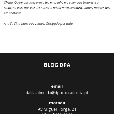
Chefia: Quero agradecer-te o teu empenho e o valor que trouxeste à
empresa e sei que vais ter sucesso nessa nova aventura. Vamos manter-nos
em contacto.
Ana S.: Sim, claro que vamos. Obrigada por tudo.
BLOG DPA
email
dalila.almeida@dpaconsultoria.pt
morada
Av Miguel Torga, 21