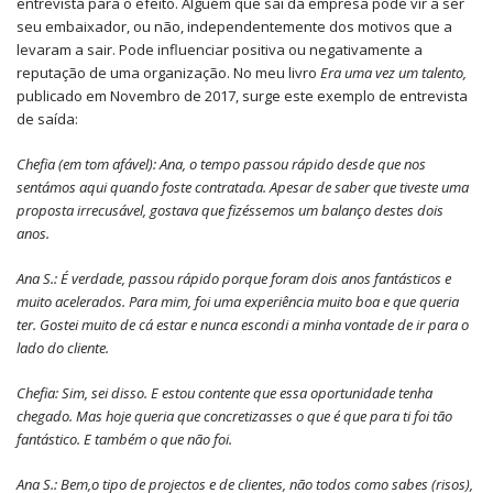
entrevista para o efeito. Alguém que sai da empresa pode vir a ser
seu embaixador, ou não, independentemente dos motivos que a
levaram a sair. Pode influenciar positiva ou negativamente a
reputação de uma organização. No meu livro
Era uma vez um talento,
publicado em Novembro de 2017, surge este exemplo de entrevista
de saída:
Chefia (em tom afável): Ana, o tempo passou rápido desde que nos
sentámos aqui quando foste contratada. Apesar de saber que tiveste uma
proposta irrecusável, gostava que fizéssemos um balanço destes dois
anos.
Ana S.: É verdade, passou rápido porque foram dois anos fantásticos e
muito acelerados. Para mim, foi uma experiência muito boa e que queria
ter. Gostei muito de cá estar e nunca escondi a minha vontade de ir para o
lado do cliente.
Chefia: Sim, sei disso. E estou contente que essa oportunidade tenha
chegado. Mas hoje queria que concretizasses o que é que para ti foi tão
fantástico. E também o que não foi.
Ana S.: Bem,
o tipo de projectos e de clientes, não todos como sabes (risos),