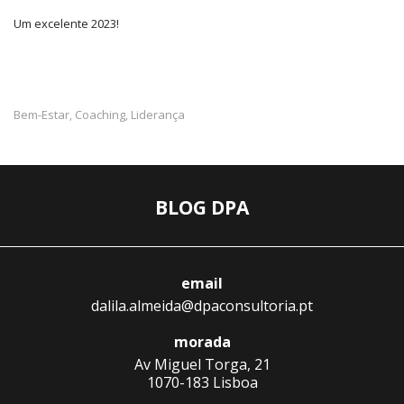
Um excelente 2023!
Bem-Estar
Coaching
Liderança
,
,
BLOG DPA
email
dalila.almeida@dpaconsultoria.pt
morada
Av Miguel Torga, 21
1070-183 Lisboa