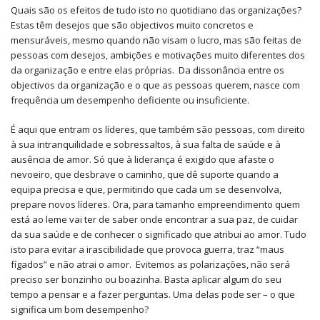
Quais são os efeitos de tudo isto no quotidiano das organizações?
Estas têm desejos que são objectivos muito concretos e
mensuráveis, mesmo quando não visam o lucro, mas são feitas de
pessoas com desejos, ambições e motivações muito diferentes dos
da organização e entre elas próprias. Da dissonância entre os
objectivos da organização e o que as pessoas querem, nasce com
frequência um desempenho deficiente ou insuficiente.
É aqui que entram os líderes, que também são pessoas, com direito
à sua intranquilidade e sobressaltos, à sua falta de saúde e à
ausência de amor. Só que à liderança é exigido que afaste o
nevoeiro, que desbrave o caminho, que dê suporte quando a
equipa precisa e que, permitindo que cada um se desenvolva,
prepare novos líderes. Ora, para tamanho empreendimento quem
está ao leme vai ter de saber onde encontrar a sua paz, de cuidar
da sua saúde e de conhecer o significado que atribui ao amor. Tudo
isto para evitar a irascibilidade que provoca guerra, traz “maus
fígados” e não atrai o amor. Evitemos as polarizações, não será
preciso ser bonzinho ou boazinha. Basta aplicar algum do seu
tempo a pensar e a fazer perguntas. Uma delas pode ser – o que
significa um bom desempenho?